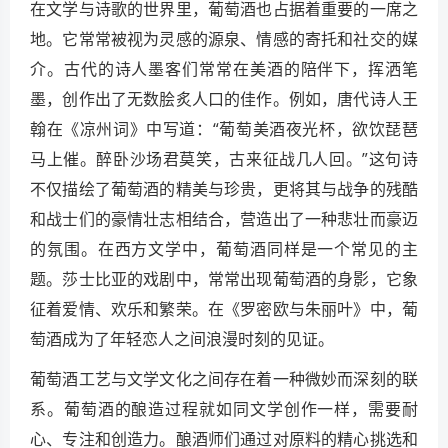
在文学与诗歌的世界里，葡萄酒也占据着重要的一席之
地。它常常被视为灵感的源泉、情感的寄托和社交的媒
介。古代的诗人墨客们常常在美酒的陪伴下，挥洒笔
墨，创作出了无数脍炙人口的佳作。例如，唐代诗人王
翰在《凉州词》中写道：“葡萄美酒夜光杯，欲饮琵琶
马上催。醉卧沙场君莫笑，古来征战几人回。”这句诗
不仅描绘了葡萄酒的精美与珍贵，更将其与战争的残酷
和战士们的豪情壮志相结合，营造出了一种悲壮而豪迈
的氛围。在西方文学中，葡萄酒同样是一个常见的主
题。莎士比亚的戏剧中，常常出现葡萄酒的身影，它象
征着爱情、欢乐和繁荣。在《罗密欧与朱丽叶》中，葡
萄酒成为了年轻恋人之间浪漫时刻的见证。
葡萄酒工艺与文学文化之间存在着一种微妙而深刻的联
系。葡萄酒的酿造过程就如同文学创作一样，需要耐
心、专注和创造力。酿酒师们通过对原料的精心挑选和