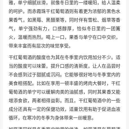
雅，单宁细腻丝滑，就像冬日里的一缕暖阳，给人温柔
的呵护。而赤霞珠干红葡萄酒则有着更为浓郁的黑色水
果香气，如黑莓、黑醋栗等，同时伴有雪松、烟草等香
气，单宁强劲有力，口感醇厚，恰似冬日里的一团篝
火，温暖而热烈。喝上一口，果香与单宁在口中交织，
带来丰富而有层次的味觉享受。
干红葡萄酒的酸度也为其在冬季室内饮用加分不少。适
当的酸度可以味蕾，提升口感的清新度，让人在品尝时
不会感到过于甜腻或沉闷。它能够很好地与冬季室内的
美食相搭配。比如在享用一顿丰盛的烤肉大餐时，干红
葡萄酒的单宁可以缓解肉类的油腻感，同时其果香又能
增添食欲，两者相得益彰。而且，干红葡萄酒中的一些
成分还具有一定的保健功效，适量饮用有助于促进血液
循环，在寒冷的冬季为身体带来一丝暖意。