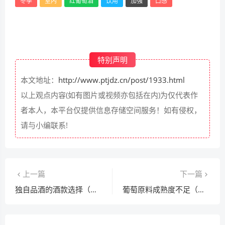
冬季
室内
红葡萄酒
饮用
加强
口感
特别声明
本文地址：
http://www.ptjdz.cn/post/1933.html
以上观点内容(如有图片或视频亦包括在内)为仅代表作
者本人，本平台仅提供信息存储空间服务！如有侵权，
请与小编联系!
上一篇
下一篇
独自品酒的酒款选择（个人偏好 / 小容量）常识
葡萄原料成熟度不足（糖低 / 酸高）工艺处理