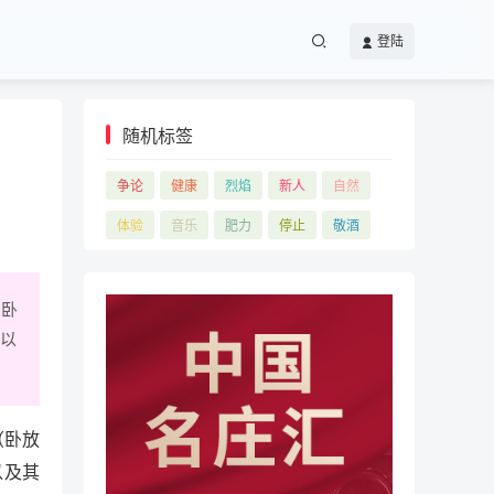
登陆
随机标签
争论
健康
烈焰
新人
自然
体验
音乐
肥力
停止
敬酒
（卧
法以
（卧放
以及其