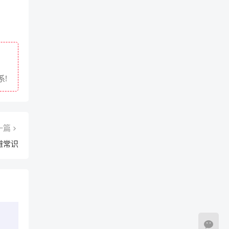
!
一篇
避常识