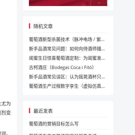
随机文章
葡萄酒新型杀菌技术（脉冲电场 / 紫外线）应用工艺
新手品酒常见问题：如何向侍酒师描述自己的口味偏好常识
闺蜜生日惊喜葡萄酒定制：为闺蜜准备定制酒，送上独特祝福
古柯酒庄（Bodegas Coca i Fitó）
新手品酒常见误区：认为摇晃酒杯只是为了好看常识
葡萄酒生产过程数字孪生（虚拟仿真）应用工艺
性尤为
最近发表
剧烈变
葡萄酒的营销目标怎么写
湿润。