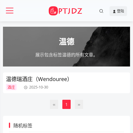
登陆
温德
展示包含标签温德的所有文章。
温德瑞酒庄（Wendouree）
酒庄
2025-10-30
‹‹
1
››
随机标签