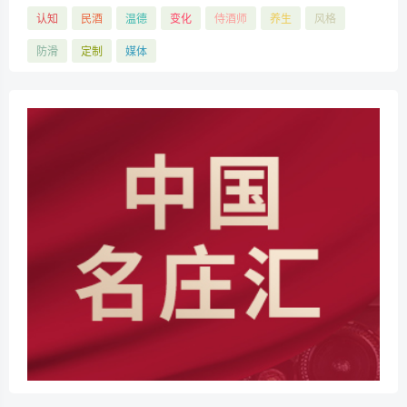
认知
民酒
温德
变化
侍酒师
养生
风格
防滑
定制
媒体