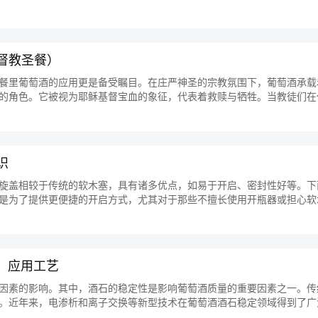
...
督教圣餐）
餐里葡萄酒的应用更是备受瞩目。在庄严神圣的宗教氛围下，葡萄酒承载
的角色。它被视为耶稣基督宝血的象征，代表着救赎与牺牲。当教徒们在
...
识
旋盖相较于传统的软木塞，具有诸多优点，如易于开启、密封性好等。下
是为了提供更便捷的开启方式，尤其对于那些不擅长使用开瓶器或担心软
...
）应用工艺
因素的影响。其中，酒石的稳定性是影响葡萄酒质量的重要因素之一。传
。近年来，电渗析和离子交换等新型技术在葡萄酒酒石稳定领域得到了广
利...