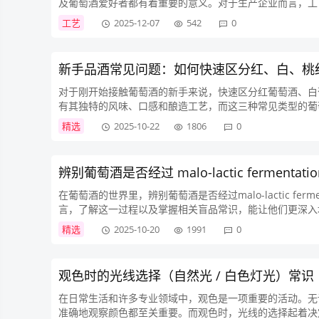
及葡萄酒爱好者都有着重要的意义。对于生产企业而言，工
量稳定性；科研人员可以通过流程图分析各环节的科学性和改进
工艺
2025-12-07
542
0
新手品酒常见问题：如何快速区分红、白、桃
对于刚开始接触葡萄酒的新手来说，快速区分红葡萄酒、白
有其独特的风味、口感和酿造工艺，而这三种常见类型的葡
游刃有余，还能为他们深入探索葡萄酒文化奠定良好的基础。接
精选
2025-10-22
1806
0
辨别葡萄酒是否经过 malo-lactic fermenta
在葡萄酒的世界里，辨别葡萄酒是否经过malo-lactic f
言，了解这一过程以及掌握相关盲品常识，能让他们更深入地领略葡萄
酿造过...
精选
2025-10-20
1991
0
观色时的光线选择（自然光 / 白色灯光）常识
在日常生活和许多专业领域中，观色是一项重要的活动。无
准确地观察颜色都至关重要。而观色时，光线的选择起着决