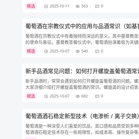
大自然赋予我们的光源，具有独特的优势。它是一种动态变化的
精选
2025-10-11
563
0
葡萄酒在宗教仪式中的应用与品酒常识（如基
葡萄酒在宗教仪式中有着独特而深远的意义，其中基督教圣
的使命与象征。基督教圣餐仪式中，葡萄酒扮演着极为关键
饮用葡萄酒时，仿佛能穿越时空，感受到当年耶稣与门徒共进晚
精选
2025-10-07
540
0
新手品酒常见问题：如何打开螺旋盖葡萄酒常
新手品酒时，常常会遇到如何打开螺旋盖葡萄酒的问题。螺
大家详细介绍打开螺旋盖葡萄酒的常识。螺旋盖的设计初衷
染葡萄酒的人来说，是一个不错的选择。对于新手来说，打开螺
精选
2025-10-07
682
0
葡萄酒酒石稳定新型技术（电渗析 / 离子交换
葡萄酒是一种深受人们喜爱的饮品，其口感和品质受到多种
萄酒酒石稳定技术存在一些局限性，如成本高、操作复杂等
用，为葡萄酒的生产和质量控制带来了新的机遇。电渗析是一种