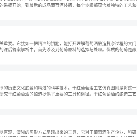
的采摘开始，到最后的成品葡萄酒装瓶，每个步骤都蕴含着独特的工艺和
.
关重要。它犹如一把精准的钥匙，能打开理解葡萄酒酿造复杂过程的大门
的课后答案解析中，首先涉及到葡萄原料的选择与处理。优质的葡萄是酿
...
厚的历史文化底蕴和精湛的科学技术。干红葡萄酒工艺仿真图则是将这一
研究干红葡萄酒的酿造提供了重要的工具和途径。干红葡萄酒的酿造工艺
...
以直观、清晰的图形方式呈现出来的工具，它对于葡萄酒生产企业、科研