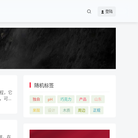
登陆
随机标签
程，它
，可能
独自
pH
巧克力
产品
山东
果酸
设计
木质
周边
正规
握。在