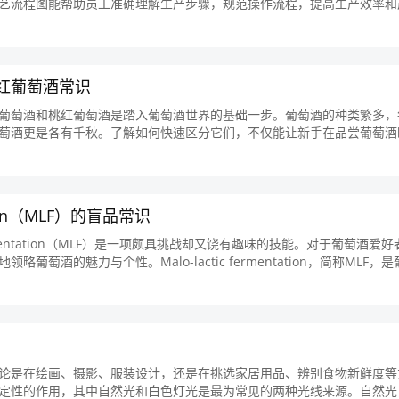
艺流程图能帮助员工准确理解生产步骤，规范操作流程，提高生产效率和
...
红葡萄酒常识
葡萄酒和桃红葡萄酒是踏入葡萄酒世界的基础一步。葡萄酒的种类繁多，
萄酒更是各有千秋。了解如何快速区分它们，不仅能让新手在品尝葡萄酒
...
tion（MLF）的盲品常识
ermentation（MLF）是一项颇具挑战却又饶有趣味的技能。对于葡萄酒爱好
酒的魅力与个性。Malo-lactic fermentation，简称MLF，
论是在绘画、摄影、服装设计，还是在挑选家居用品、辨别食物新鲜度等
定性的作用，其中自然光和白色灯光是最为常见的两种光线来源。自然光