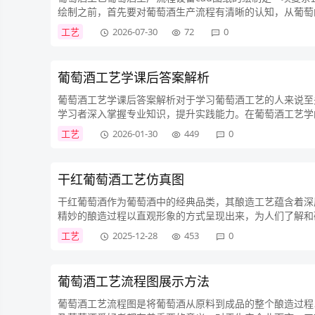
绘制之前，首先要对葡萄酒生产流程有清晰的认知，从葡萄
葡萄采摘后，会进入压榨环节。在cad图纸中，要精确绘制..
工艺
2026-07-30
72
0
葡萄酒工艺学课后答案解析
葡萄酒工艺学课后答案解析对于学习葡萄酒工艺的人来说至
学习者深入掌握专业知识，提升实践能力。在葡萄酒工艺学
葡萄酒的基础，答案会详细阐述如何根据不同的葡萄酒类型挑选
工艺
2026-01-30
449
0
干红葡萄酒工艺仿真图
干红葡萄酒作为葡萄酒中的经典品类，其酿造工艺蕴含着深
精妙的酿造过程以直观形象的方式呈现出来，为人们了解和
多环节、多步骤的复杂过程，从葡萄的采摘、筛选，到破皮、压
工艺
2025-12-28
453
0
葡萄酒工艺流程图展示方法
葡萄酒工艺流程图是将葡萄酒从原料到成品的整个酿造过程