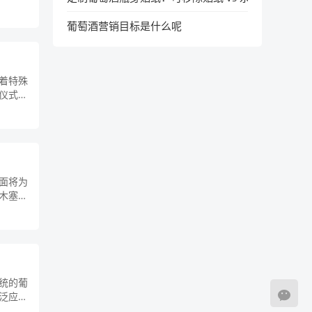
葡萄酒营销目标是什么呢
着特殊
仪式中
面将为
木塞污
统的葡
泛应