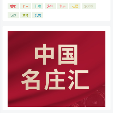
睡眠
多人
甘肃
多年
叙事
过程
紫外线
容辰
巅峰
变质