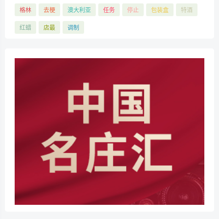
格林
去梗
澳大利亚
任务
停止
包装盒
特酒
红蜡
店最
调制