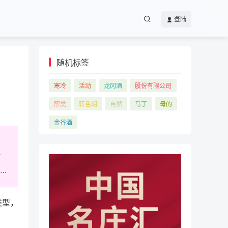
登陆
随机标签
寒冷
活动
龙冈酒
股份有限公司
醛类
转色期
自然
马丁
母的
金谷酒
类
黏
.
类型，