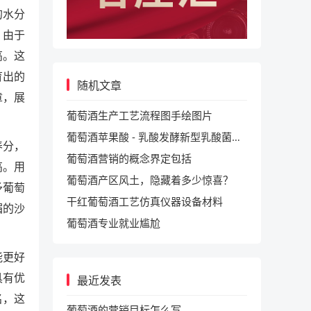
的水分
。由于
高。这
育出的
随机文章
章，展
葡萄酒生产工艺流程图手绘图片
葡萄酒苹果酸 - 乳酸发酵新型乳酸菌（高效 / 低挥发酸）应用工艺
养分，
葡萄酒营销的概念界定包括
高。用
葡萄酒产区风土，隐藏着多少惊喜？
予葡萄
干红葡萄酒工艺仿真仪器设备材料
媚的沙
葡萄酒专业就业尴尬
能更好
具有优
最近发表
名，这
葡萄酒的营销目标怎么写