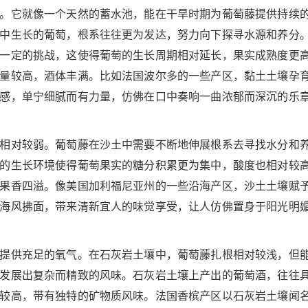
。它就像一个天然的蓄水池，能在干旱时期为葡萄藤提供持续
中生长的葡萄，根系往往更为发达，努力向下探寻水源和养分
一定的挑战，这使得葡萄的生长周期相对延长，果实成熟度更
量较高，酒体丰满。比如法国波尔多的一些产区，黏土土壤孕
感，单宁细腻而有力量，仿佛在口中奏响一曲浓郁而深沉的乐
相对较弱。葡萄藤在沙土中需要不断地伸展根系去寻找水分和
的生长环境使得葡萄果实的糖分积累更为集中，酸度也相对较
果香四溢。像美国加利福尼亚州的一些沿海产区，沙土土壤赋
海风拂面，带来清新宜人的味觉享受，让人仿佛置身于阳光明
提供充足的氧气。在石灰岩土壤中，葡萄藤扎根相对较浅，但
发展出复杂而精致的风味。石灰岩土壤上产出的葡萄酒，往往
较高，带有独特的矿物质风味。法国香槟产区以石灰岩土壤闻